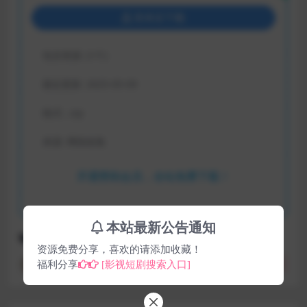
登录后下载
包含资源:
(1个)
最近更新:
2025-05-09
格式:
.zip
来源:
网络收集
开通赞助会员，全站免费下载！
本站最新公告通知
B站
视频下载
资源免费分享，喜欢的请添加收藏！
福利分享
默默
分享
收藏
点赞(
0
)
[影视短剧搜索入口]